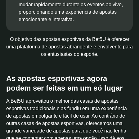
mudar rapidamente durante os eventos ao vivo,
proporcionando uma experiência de apostas
emocionante e interativa.
O objetivo das apostas esportivas da Bet5U é oferecer
uma plataforma de apostas abrangente e envolvente para
os entusiastas do esporte.
As apostas esportivas agora
podem ser feitas em um só lugar
A Bet5U aproveitou o melhor das casas de apostas
esportivas tradicionais e as fundiu em uma experiência
de apostas empolgante e fácil de usar. Ao contrário de
outras casas de apostas esportivas, oferecemos uma
grande variedade de apostas para que você não tenha
que se contentar com apenas uma opção. Isso dá aos