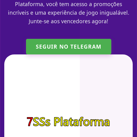
Plataforma, você tem acesso a promoções
incríveis e uma experiência de jogo inigualável.
Junte-se aos vencedores agora!
SEGUIR NO TELEGRAM