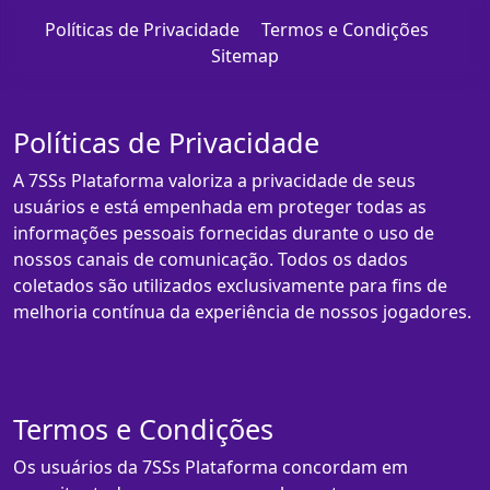
Políticas de Privacidade
Termos e Condições
Sitemap
Políticas de Privacidade
A 7SSs Plataforma valoriza a privacidade de seus
usuários e está empenhada em proteger todas as
informações pessoais fornecidas durante o uso de
nossos canais de comunicação. Todos os dados
coletados são utilizados exclusivamente para fins de
melhoria contínua da experiência de nossos jogadores.
Termos e Condições
Os usuários da 7SSs Plataforma concordam em