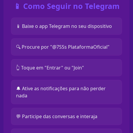
📱 Como Seguir no Telegram
📱 Baixe o app Telegram no seu dispositivo
🔍 Procure por "@7SSs PlataformaOficial"
👆 Toque em "Entrar" ou "Join"
🔔 Ative as notificações para não perder
nada
💬 Participe das conversas e interaja