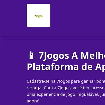
📱 7Jogos A Melh
Plataforma de A
Cadastre-se na 7Jogos para ganhar bôn
recarga. Com a 7Jogos, você tem acesso
uma experiência de jogo inigualável. J
agora!