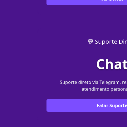
💬 Suporte Di
Cha
Suporte direto via Telegram, r
atendimento persona
Falar Suport