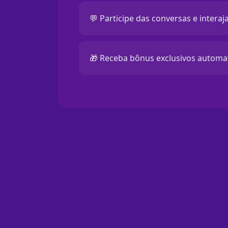
💬 Participe das conversas e interaj
🎁 Receba bônus exclusivos autom