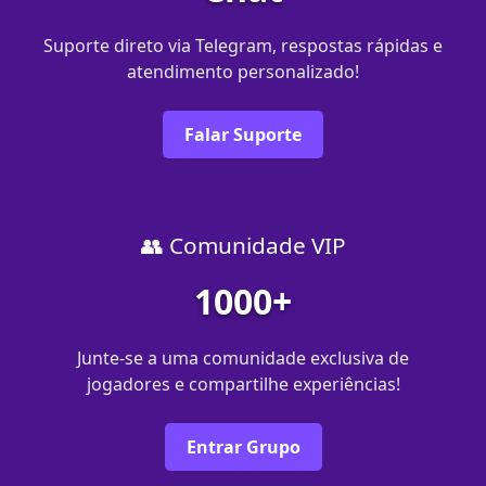
Suporte direto via Telegram, respostas rápidas e
atendimento personalizado!
Falar Suporte
👥 Comunidade VIP
1000+
Junte-se a uma comunidade exclusiva de
jogadores e compartilhe experiências!
Entrar Grupo