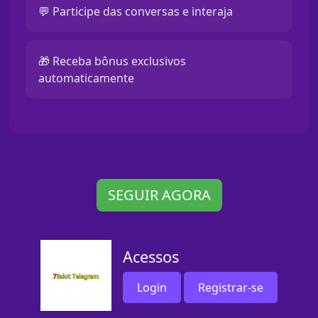
💬 Participe das conversas e interaja
🎁 Receba bônus exclusivos
automaticamente
SEGUIR AGORA
Acessos
Login
Registrar-se