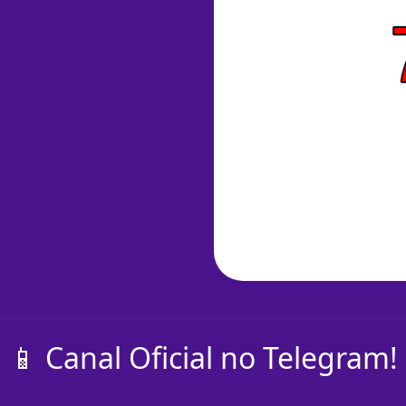
📱 Canal Oficial no Telegram!