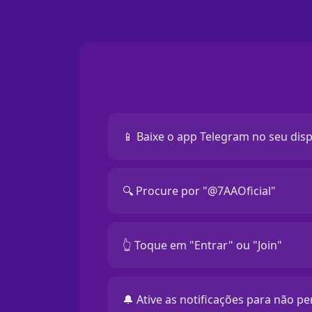
📱 Baixe o app Telegram no seu disp
🔍 Procure por "@7AAOficial"
👆 Toque em "Entrar" ou "Join"
🔔 Ative as notificações para não p