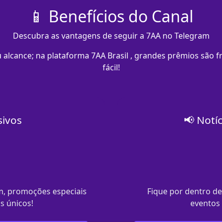
📱 Benefícios do Canal
Descubra as vantagens de seguir a 7AA no Telegram
 alcance; na plataforma 7AA Brasil , grandes prêmios são 
fácil!
sivos
📢 Notí
m, promoções especiais
Fique por dentro d
s únicos!
eventos