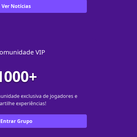
Ver Notícias
Comunidade VIP
1000+
unidade exclusiva de jogadores e
rtilhe experiências!
Entrar Grupo