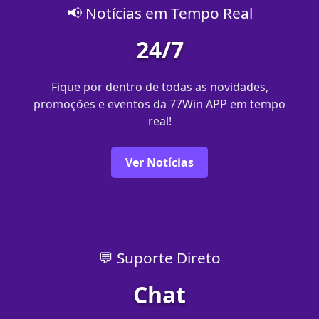
📢 Notícias em Tempo Real
24/7
Fique por dentro de todas as novidades,
promoções e eventos da 77Win APP em tempo
real!
Ver Notícias
💬 Suporte Direto
Chat