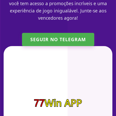
você tem acesso a promoções incríveis e uma
experiência de jogo inigualável. Junte-se aos
vencedores agora!
SEGUIR NO TELEGRAM