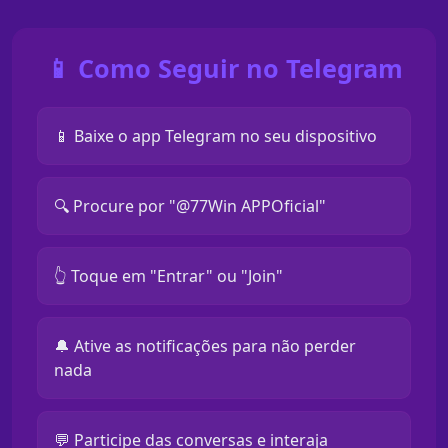
📱 Como Seguir no Telegram
📱 Baixe o app Telegram no seu dispositivo
🔍 Procure por "@77Win APPOficial"
👆 Toque em "Entrar" ou "Join"
🔔 Ative as notificações para não perder
nada
💬 Participe das conversas e interaja