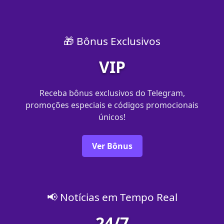
🎁 Bônus Exclusivos
VIP
Receba bônus exclusivos do Telegram,
promoções especiais e códigos promocionais
únicos!
Ver Bônus
📢 Notícias em Tempo Real
24/7