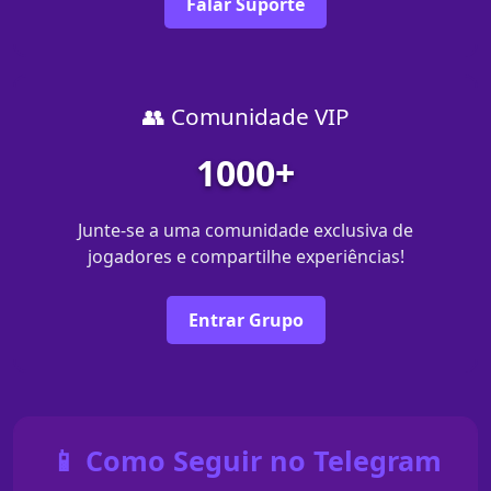
Falar Suporte
👥 Comunidade VIP
1000+
Junte-se a uma comunidade exclusiva de
jogadores e compartilhe experiências!
Entrar Grupo
📱 Como Seguir no Telegram