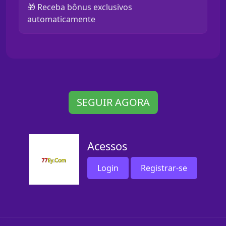
🎁 Receba bônus exclusivos
automaticamente
SEGUIR AGORA
Acessos
Login
Registrar-se