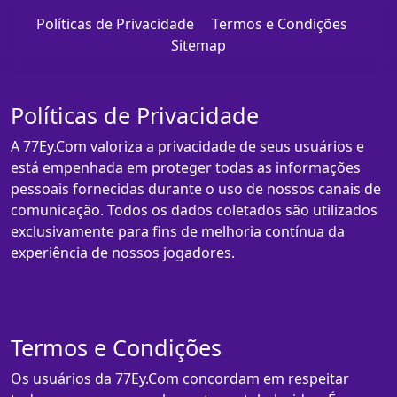
Políticas de Privacidade
Termos e Condições
Sitemap
Políticas de Privacidade
A 77Ey.Com valoriza a privacidade de seus usuários e
está empenhada em proteger todas as informações
pessoais fornecidas durante o uso de nossos canais de
comunicação. Todos os dados coletados são utilizados
exclusivamente para fins de melhoria contínua da
experiência de nossos jogadores.
Termos e Condições
Os usuários da 77Ey.Com concordam em respeitar