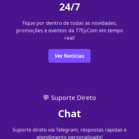
24/7
Fique por dentro de todas as novidades,
promoções e eventos da 77Ey.Com em tempo
real!
Ver Notícias
💬 Suporte Direto
Chat
Suporte direto via Telegram, respostas rápidas e
atendimento personalizado!