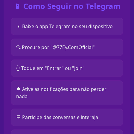
📱 Como Seguir no Telegram
📱 Baixe o app Telegram no seu dispositivo
🔍 Procure por "@77Ey.ComOficial"
👆 Toque em "Entrar" ou "Join"
🔔 Ative as notificações para não perder
nada
💬 Participe das conversas e interaja