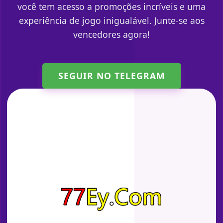
você tem acesso a promoções incríveis e uma
experiência de jogo inigualável. Junte-se aos
vencedores agora!
SEGUIR NO TELEGRAM