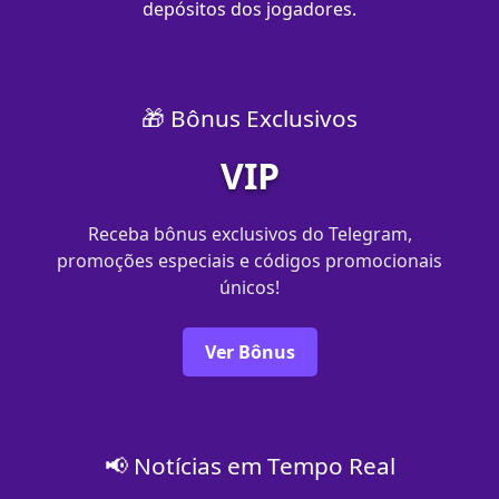
depósitos dos jogadores.
🎁 Bônus Exclusivos
VIP
Receba bônus exclusivos do Telegram,
promoções especiais e códigos promocionais
únicos!
Ver Bônus
📢 Notícias em Tempo Real