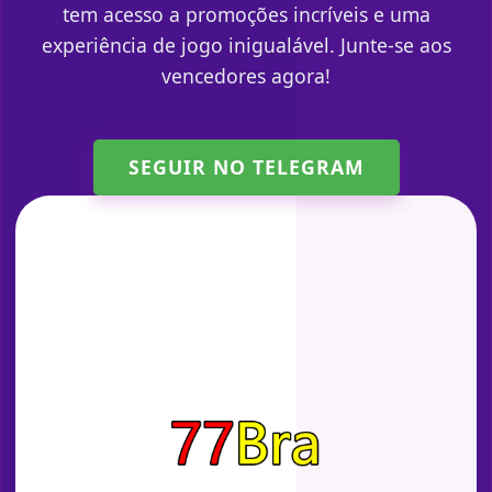
tem acesso a promoções incríveis e uma
experiência de jogo inigualável. Junte-se aos
vencedores agora!
SEGUIR NO TELEGRAM