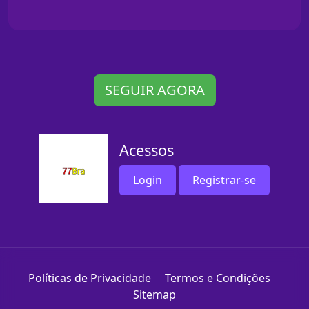
SEGUIR AGORA
Acessos
Login
Registrar-se
Políticas de Privacidade
Termos e Condições
Sitemap