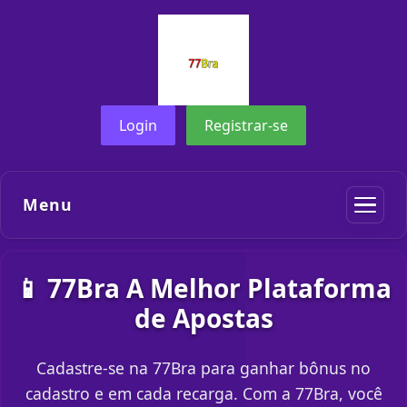
Login
Registrar-se
Menu
📱 77Bra A Melhor Plataforma
de Apostas
Cadastre-se na 77Bra para ganhar bônus no
cadastro e em cada recarga. Com a 77Bra, você