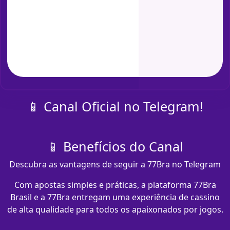
📱 Canal Oficial no Telegram!
📱 Benefícios do Canal
Descubra as vantagens de seguir a 77Bra no Telegram
Com apostas simples e práticas, a plataforma 77Bra
Brasil e a 77Bra entregam uma experiência de cassino
de alta qualidade para todos os apaixonados por jogos.