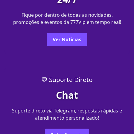
Fique por dentro de todas as novidades,
promoções e eventos da 777Vip em tempo real!
Ver Notícias
💬 Suporte Direto
Chat
Suporte direto via Telegram, respostas rápidas e
atendimento personalizado!