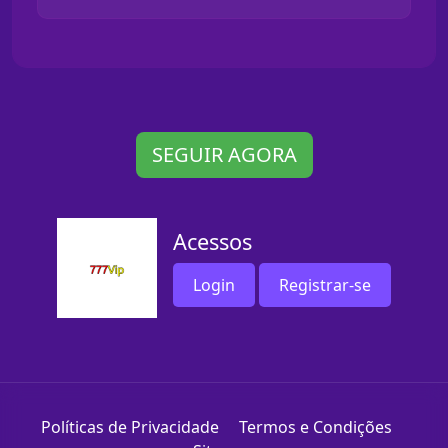
SEGUIR AGORA
Acessos
Login
Registrar-se
Políticas de Privacidade
Termos e Condições