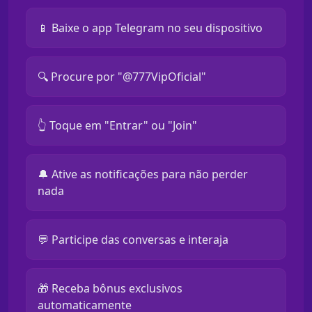
📱 Baixe o app Telegram no seu dispositivo
🔍 Procure por "@777VipOficial"
👆 Toque em "Entrar" ou "Join"
🔔 Ative as notificações para não perder
nada
💬 Participe das conversas e interaja
🎁 Receba bônus exclusivos
automaticamente