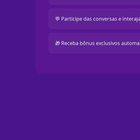
💬 Participe das conversas e interaj
🎁 Receba bônus exclusivos autom