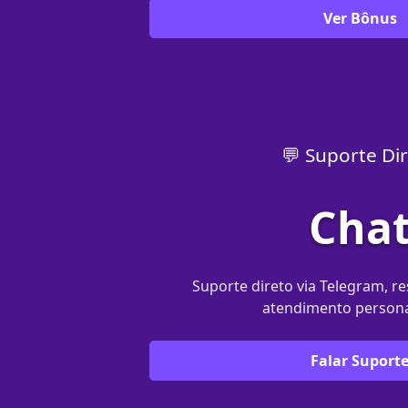
Ver Bônus
💬 Suporte Di
Cha
Suporte direto via Telegram, r
atendimento persona
Falar Suport