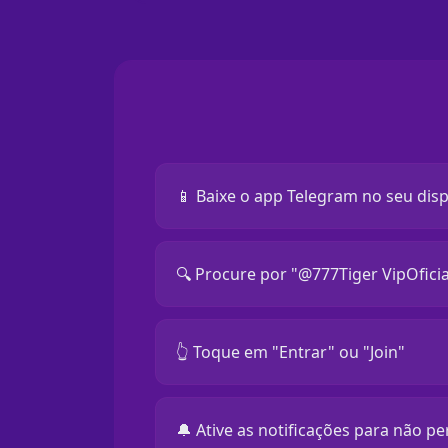
📱 Baixe o app Telegram no seu disp
🔍 Procure por "@777Tiger VipOficia
👆 Toque em "Entrar" ou "Join"
🔔 Ative as notificações para não p