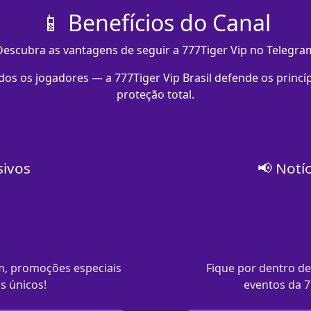
📱 Benefícios do Canal
Descubra as vantagens de seguir a 777Tiger Vip no Telegra
dos os jogadores — a 777Tiger Vip Brasil defende os princíp
proteção total.
sivos
📢 Notí
m, promoções especiais
Fique por dentro d
s únicos!
eventos da 7