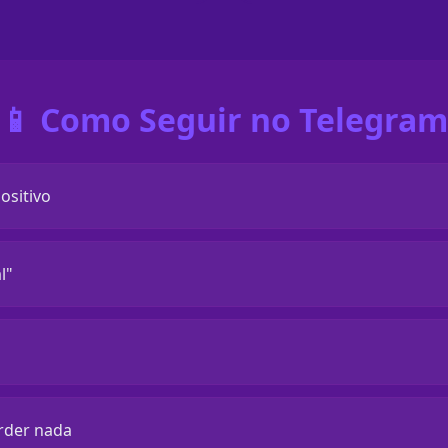
📱 Como Seguir no Telegram
ositivo
l"
erder nada