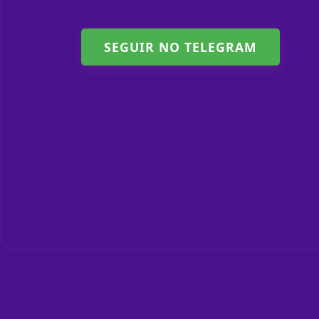
SEGUIR NO TELEGRAM