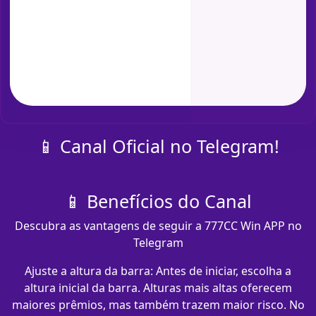
📱 Canal Oficial no Telegram!
📱 Benefícios do Canal
Descubra as vantagens de seguir a 777CC Win APP no
Telegram
Ajuste a altura da barra: Antes de iniciar, escolha a
altura inicial da barra. Alturas mais altas oferecem
maiores prêmios, mas também trazem maior risco. No