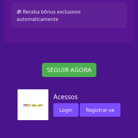
🎁 Receba bônus exclusivos
automaticamente
SEGUIR AGORA
Acessos
Login
Registrar-se