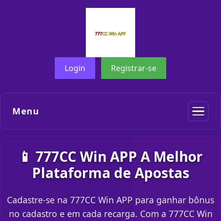
Login
Registrar-se
Menu
📱 777CC Win APP A Melhor
Plataforma de Apostas
Cadastre-se na 777CC Win APP para ganhar bônus
no cadastro e em cada recarga. Com a 777CC Win