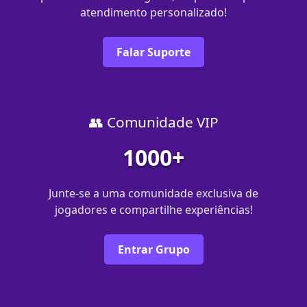
atendimento personalizado!
Falar Suporte
👥 Comunidade VIP
1000+
Junte-se a uma comunidade exclusiva de
jogadores e compartilhe experiências!
Entrar Grupo