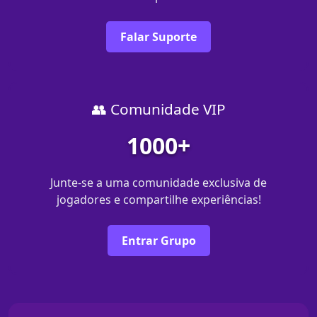
Falar Suporte
👥 Comunidade VIP
1000+
Junte-se a uma comunidade exclusiva de
jogadores e compartilhe experiências!
Entrar Grupo