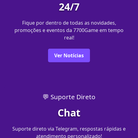
24/7
Fique por dentro de todas as novidades,
promoções e eventos da 7700Game em tempo
real!
Ver Notícias
💬 Suporte Direto
Chat
Suporte direto via Telegram, respostas rápidas e
atendimento personalizado!