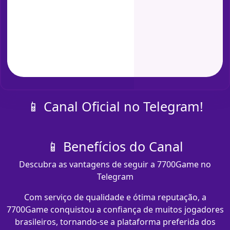
📱 Canal Oficial no Telegram!
📱 Benefícios do Canal
Descubra as vantagens de seguir a 7700Game no
Telegram
Com serviço de qualidade e ótima reputação, a
7700Game conquistou a confiança de muitos jogadores
brasileiros, tornando-se a plataforma preferida dos