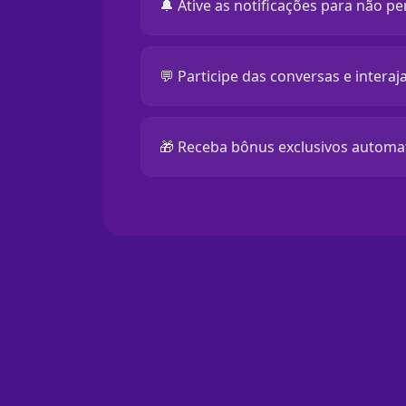
🔔 Ative as notificações para não p
💬 Participe das conversas e interaj
🎁 Receba bônus exclusivos autom