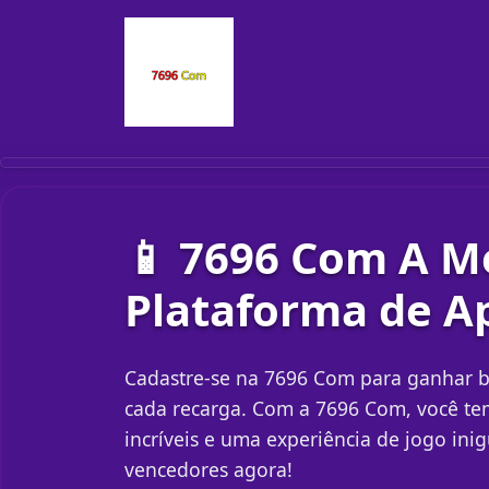
📱 7696 Com A M
Plataforma de A
Cadastre-se na 7696 Com para ganhar 
cada recarga. Com a 7696 Com, você t
incríveis e uma experiência de jogo inig
vencedores agora!