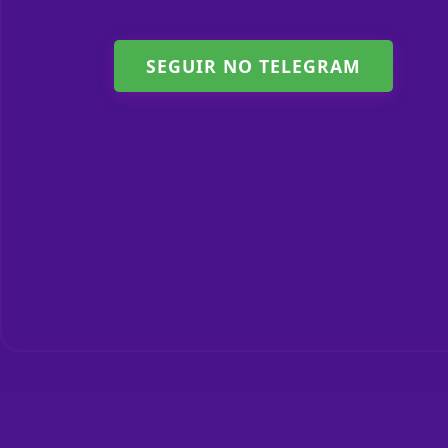
SEGUIR NO TELEGRAM