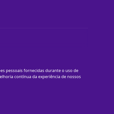
es pessoais fornecidas durante o uso de
elhoria contínua da experiência de nossos