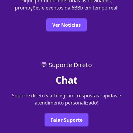
Fique por dentro de todas as novidades,
promoções e eventos da 6BBb em tempo real!
Ver Notícias
💬 Suporte Direto
Chat
Suporte direto via Telegram, respostas rápidas e
atendimento personalizado!
Falar Suporte