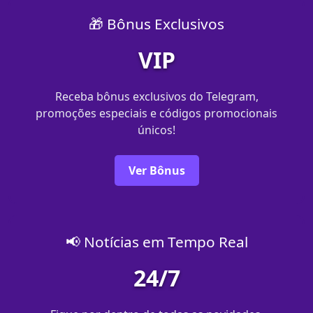
🎁 Bônus Exclusivos
VIP
Receba bônus exclusivos do Telegram,
promoções especiais e códigos promocionais
únicos!
Ver Bônus
📢 Notícias em Tempo Real
24/7