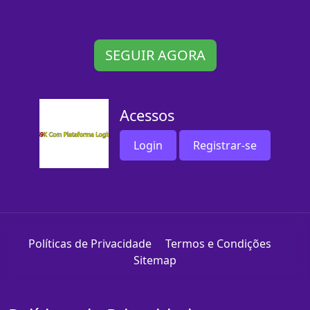
SEGUIR AGORA
Acessos
Login
Registrar-se
Políticas de Privacidade
Termos e Condições
Sitemap