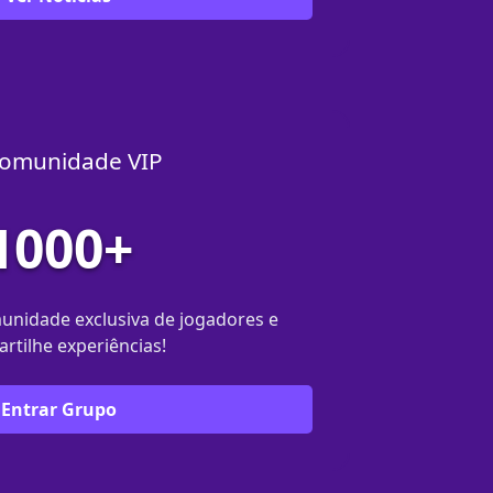
Comunidade VIP
1000+
unidade exclusiva de jogadores e
rtilhe experiências!
Entrar Grupo