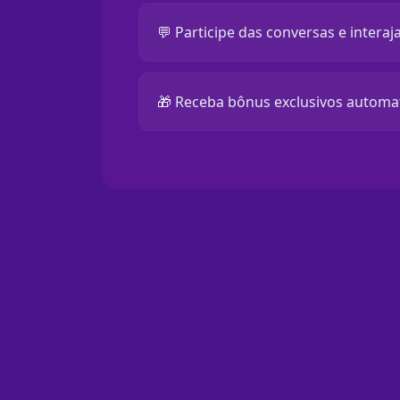
💬 Participe das conversas e interaj
🎁 Receba bônus exclusivos autom