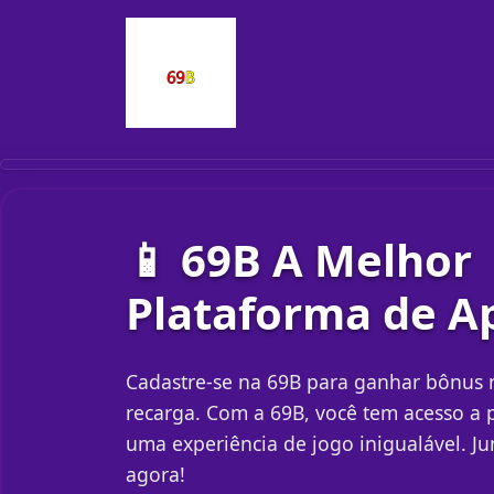
📱 69B A Melhor
Plataforma de A
Cadastre-se na 69B para ganhar bônus 
recarga. Com a 69B, você tem acesso a 
uma experiência de jogo inigualável. J
agora!