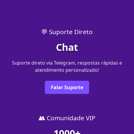
💬 Suporte Direto
Chat
Suporte direto via Telegram, respostas rápidas e
atendimento personalizado!
Falar Suporte
👥 Comunidade VIP
1000+