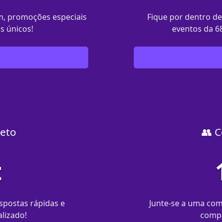
m, promoções especiais
Fique por dentro d
s únicos!
eventos da 6
reto
👥 
t
espostas rápidas e
Junte-se a uma com
lizado!
compa