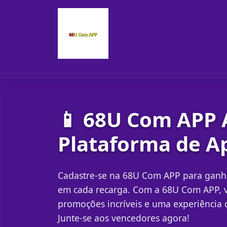
📱 68U Com APP 
Plataforma de A
Cadastre-se na 68U Com APP para ganh
em cada recarga. Com a 68U Com APP, v
promoções incríveis e uma experiência d
Junte-se aos vencedores agora!