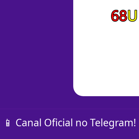
📱 Canal Oficial no Telegram!