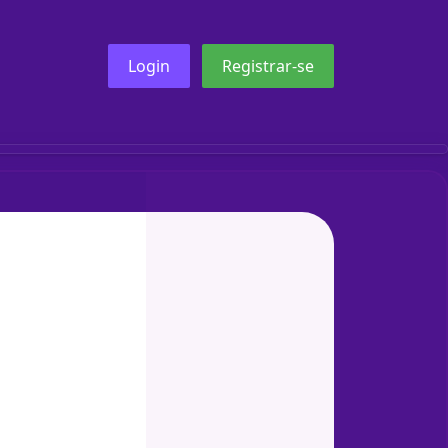
Login
Registrar-se