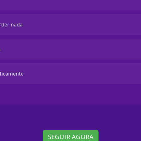
erder nada
a
aticamente
SEGUIR AGORA