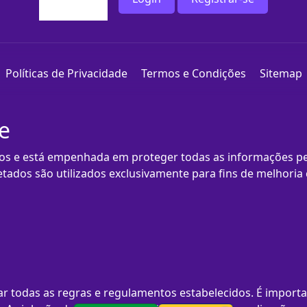
Políticas de Privacidade
Termos e Condições
Sitemap
de
rios e está empenhada em proteger todas as informações p
tados são utilizados exclusivamente para fins de melhoria
 todas as regras e regulamentos estabelecidos. É importa