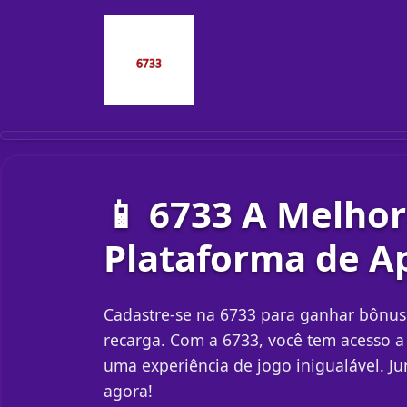
📱 6733 A Melhor
Plataforma de A
Cadastre-se na 6733 para ganhar bônus
recarga. Com a 6733, você tem acesso a
uma experiência de jogo inigualável. J
agora!