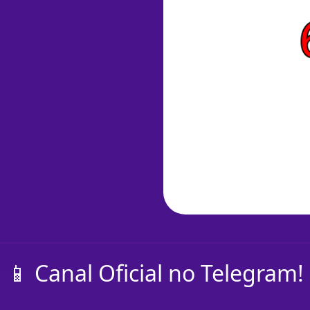
📱 Canal Oficial no Telegram!