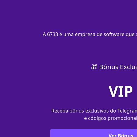
A 6733 é uma empresa de software que at
🎁 Bônus Exclu
VIP
Receba bônus exclusivos do Telegra
e códigos promocionai
Ver Bônus