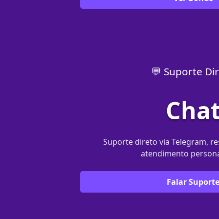
💬 Suporte Di
Cha
Suporte direto via Telegram, r
atendimento persona
Falar Suport