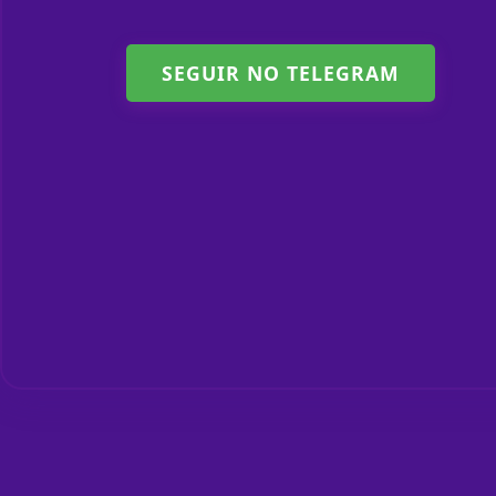
SEGUIR NO TELEGRAM