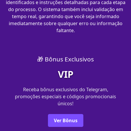
identificados e instruções detalhadas para cada etapa
do processo. O sistema também inclui validação em
tempo real, garantindo que você seja informado
imediatamente sobre qualquer erro ou informação
faltante.
🎁 Bônus Exclusivos
VIP
Receba bônus exclusivos do Telegram,
promoções especiais e códigos promocionais
únicos!
Ver Bônus