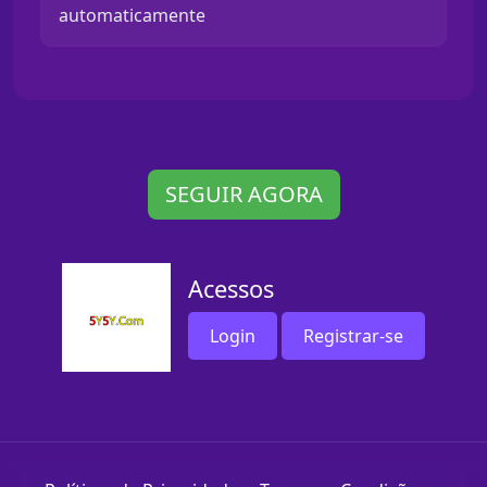
automaticamente
SEGUIR AGORA
Acessos
Login
Registrar-se