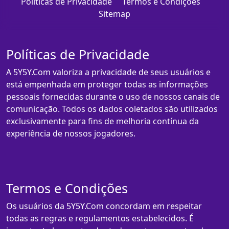
Políticas de Privacidade
Termos e Condições
Sitemap
Políticas de Privacidade
A 5Y5Y.Com valoriza a privacidade de seus usuários e
está empenhada em proteger todas as informações
pessoais fornecidas durante o uso de nossos canais de
comunicação. Todos os dados coletados são utilizados
exclusivamente para fins de melhoria contínua da
experiência de nossos jogadores.
Termos e Condições
Os usuários da 5Y5Y.Com concordam em respeitar
todas as regras e regulamentos estabelecidos. É