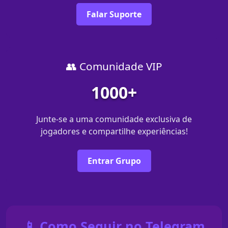
Falar Suporte
👥 Comunidade VIP
1000+
Junte-se a uma comunidade exclusiva de
jogadores e compartilhe experiências!
Entrar Grupo
📱 Como Seguir no Telegram