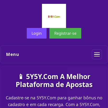
Login
Registrar-se
Menu
📱 5Y5Y.Com A Melhor
Plataforma de Apostas
Cadastre-se na 5Y5Y.Com para ganhar bônus no
cadastro e em cada recarga. Com a 5Y5Y.Com,