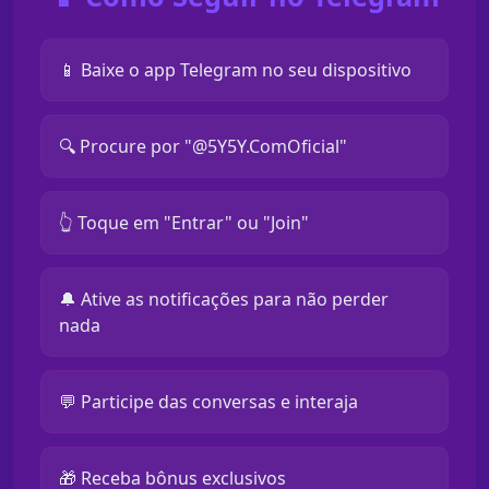
📱 Baixe o app Telegram no seu dispositivo
🔍 Procure por "@5Y5Y.ComOficial"
👆 Toque em "Entrar" ou "Join"
🔔 Ative as notificações para não perder
nada
💬 Participe das conversas e interaja
🎁 Receba bônus exclusivos