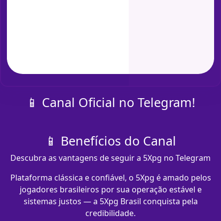
📱 Canal Oficial no Telegram!
📱 Benefícios do Canal
Descubra as vantagens de seguir a 5Xpg no Telegram
Plataforma clássica e confiável, o 5Xpg é amado pelos
jogadores brasileiros por sua operação estável e
sistemas justos — a 5Xpg Brasil conquista pela
credibilidade.