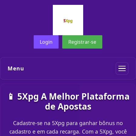
Login
Registrar-se
Menu
📱 5Xpg A Melhor Plataforma
de Apostas
Cadastre-se na 5Xpg para ganhar bônus no
cadastro e em cada recarga. Com a 5Xpg, você