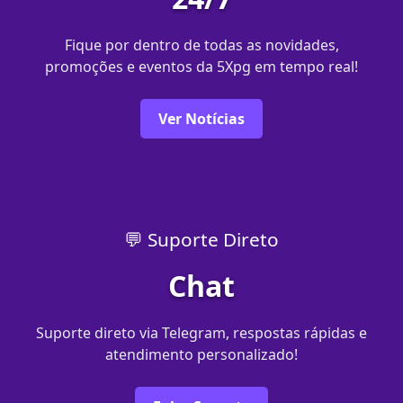
Fique por dentro de todas as novidades,
promoções e eventos da 5Xpg em tempo real!
Ver Notícias
💬 Suporte Direto
Chat
Suporte direto via Telegram, respostas rápidas e
atendimento personalizado!