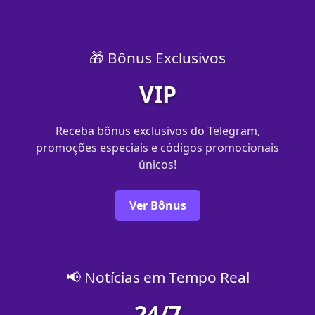
🎁 Bônus Exclusivos
VIP
Receba bônus exclusivos do Telegram,
promoções especiais e códigos promocionais
únicos!
Ver Bônus
📢 Notícias em Tempo Real
24/7