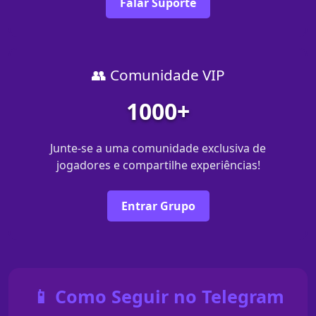
Falar Suporte
👥 Comunidade VIP
1000+
Junte-se a uma comunidade exclusiva de
jogadores e compartilhe experiências!
Entrar Grupo
📱 Como Seguir no Telegram