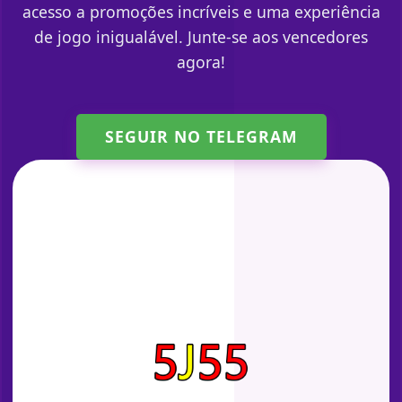
acesso a promoções incríveis e uma experiência
de jogo inigualável. Junte-se aos vencedores
agora!
SEGUIR NO TELEGRAM