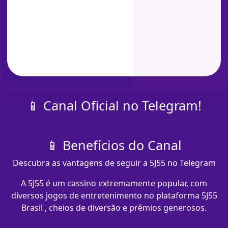
📱 Canal Oficial no Telegram!
📱 Benefícios do Canal
Descubra as vantagens de seguir a 5J55 no Telegram
A 5J55 é um cassino extremamente popular, com
diversos jogos de entretenimento no plataforma 5J55
Brasil , cheios de diversão e prêmios generosos.