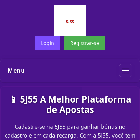
Login
Registrar-se
Menu
📱 5J55 A Melhor Plataforma
de Apostas
Cadastre-se na 5J55 para ganhar bônus no
cadastro e em cada recarga. Com a 5J55, você tem