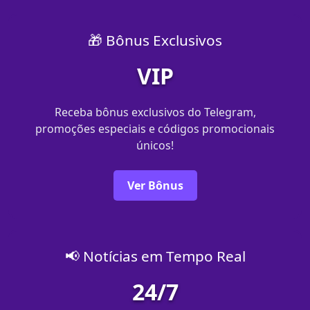
🎁 Bônus Exclusivos
VIP
Receba bônus exclusivos do Telegram,
promoções especiais e códigos promocionais
únicos!
Ver Bônus
📢 Notícias em Tempo Real
24/7