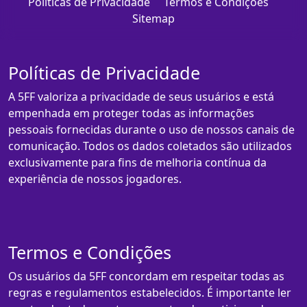
Políticas de Privacidade
Termos e Condições
Sitemap
Políticas de Privacidade
A 5FF valoriza a privacidade de seus usuários e está
empenhada em proteger todas as informações
pessoais fornecidas durante o uso de nossos canais de
comunicação. Todos os dados coletados são utilizados
exclusivamente para fins de melhoria contínua da
experiência de nossos jogadores.
Termos e Condições
Os usuários da 5FF concordam em respeitar todas as
regras e regulamentos estabelecidos. É importante ler