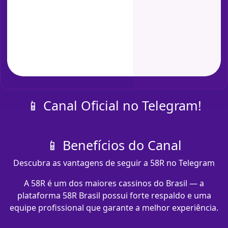
📱 Canal Oficial no Telegram!
📱 Benefícios do Canal
Descubra as vantagens de seguir a 58R no Telegram
A 58R é um dos maiores cassinos do Brasil — a
plataforma 58R Brasil possui forte respaldo e uma
equipe profissional que garante a melhor experiência.