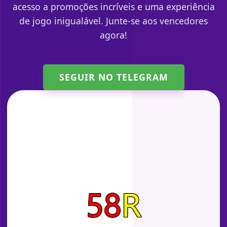
acesso a promoções incríveis e uma experiência
de jogo inigualável. Junte-se aos vencedores
agora!
SEGUIR NO TELEGRAM