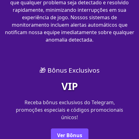
que qualquer problema seja detectado e resolvido
rapidamente, minimizando interrupções em sua
experiência de jogo. Nossos sistemas de
monitoramento incluem alertas automáticos que
notificam nossa equipe imediatamente sobre qualquer
anomalia detectada.
🎁 Bônus Exclusivos
VIP
Receba bônus exclusivos do Telegram,
promoções especiais e códigos promocionais
únicos!
Ver Bônus