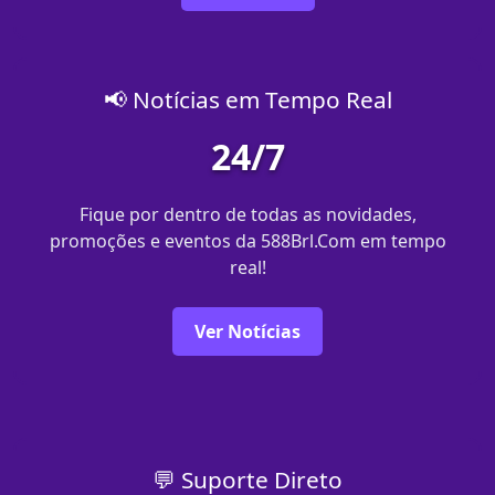
📢 Notícias em Tempo Real
24/7
Fique por dentro de todas as novidades,
promoções e eventos da 588Brl.Com em tempo
real!
Ver Notícias
💬 Suporte Direto