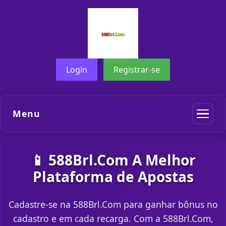
Login
Registrar-se
Menu
📱 588Brl.Com A Melhor
Plataforma de Apostas
Cadastre-se na 588Brl.Com para ganhar bônus no
cadastro e em cada recarga. Com a 588Brl.Com,