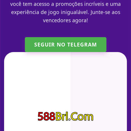
você tem acesso a promoções incríveis e uma
experiência de jogo inigualável. Junte-se aos
vencedores agora!
SEGUIR NO TELEGRAM