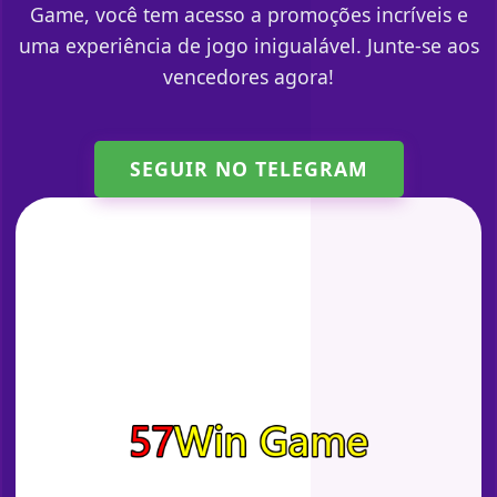
Game, você tem acesso a promoções incríveis e
uma experiência de jogo inigualável. Junte-se aos
vencedores agora!
SEGUIR NO TELEGRAM