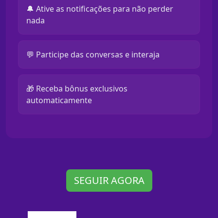
🔔 Ative as notificações para não perder
nada
💬 Participe das conversas e interaja
🎁 Receba bônus exclusivos
automaticamente
SEGUIR AGORA