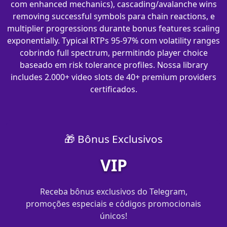
com enhanced mechanics), cascading/avalanche wins
removing successful symbols para chain reactions, e
multiplier progressions durante bonus features scaling
exponentially. Typical RTPs 95-97% com volatility ranges
cobrindo full spectrum, permitindo player choice
baseado em risk tolerance profiles. Nossa library
includes 2.000+ video slots de 40+ premium providers
certificados.
🎁 Bônus Exclusivos
VIP
Receba bônus exclusivos do Telegram,
promoções especiais e códigos promocionais
únicos!