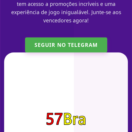
tem acesso a promoções incríveis e uma
experiência de jogo inigualável. Junte-se aos
vencedores agora!
SEGUIR NO TELEGRAM