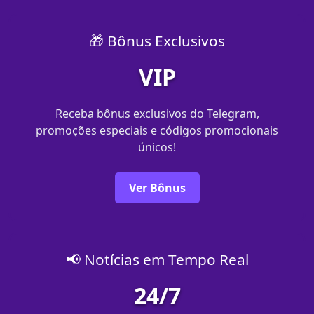
🎁 Bônus Exclusivos
VIP
Receba bônus exclusivos do Telegram,
promoções especiais e códigos promocionais
únicos!
Ver Bônus
📢 Notícias em Tempo Real
24/7