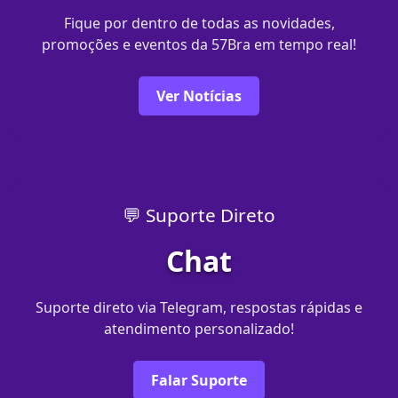
Fique por dentro de todas as novidades,
promoções e eventos da 57Bra em tempo real!
Ver Notícias
💬 Suporte Direto
Chat
Suporte direto via Telegram, respostas rápidas e
atendimento personalizado!
Falar Suporte