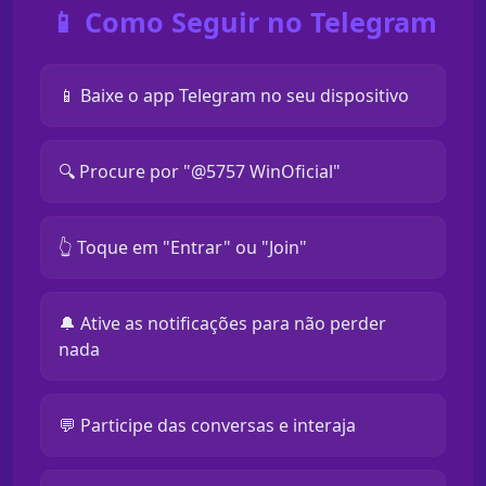
📱 Como Seguir no Telegram
📱 Baixe o app Telegram no seu dispositivo
🔍 Procure por "@5757 WinOficial"
👆 Toque em "Entrar" ou "Join"
🔔 Ative as notificações para não perder
nada
💬 Participe das conversas e interaja