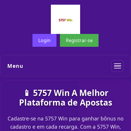
Login
Registrar-se
Menu
📱 5757 Win A Melhor
Plataforma de Apostas
Cadastre-se na 5757 Win para ganhar bônus no
cadastro e em cada recarga. Com a 5757 Win,