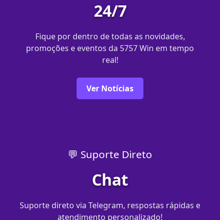
24/7
Fique por dentro de todas as novidades,
promoções e eventos da 5757 Win em tempo
real!
Ver Notícias
💬 Suporte Direto
Chat
Suporte direto via Telegram, respostas rápidas e
atendimento personalizado!