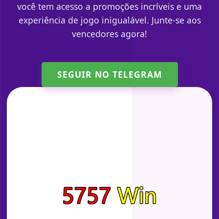
você tem acesso a promoções incríveis e uma
experiência de jogo inigualável. Junte-se aos
vencedores agora!
SEGUIR NO TELEGRAM