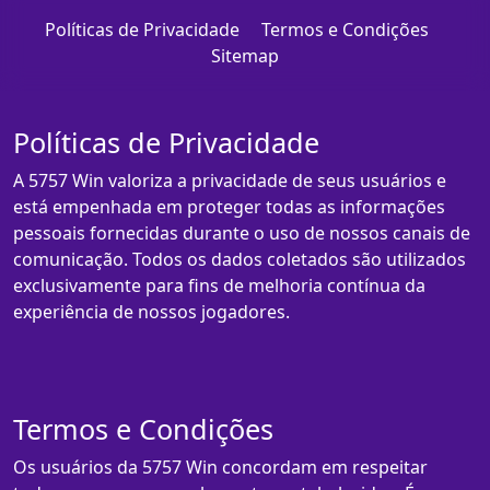
Políticas de Privacidade
Termos e Condições
Sitemap
Políticas de Privacidade
A 5757 Win valoriza a privacidade de seus usuários e
está empenhada em proteger todas as informações
pessoais fornecidas durante o uso de nossos canais de
comunicação. Todos os dados coletados são utilizados
exclusivamente para fins de melhoria contínua da
experiência de nossos jogadores.
Termos e Condições
Os usuários da 5757 Win concordam em respeitar