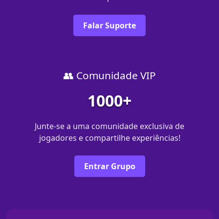
Falar Suporte
👥 Comunidade VIP
1000+
Junte-se a uma comunidade exclusiva de
jogadores e compartilhe experiências!
Entrar Grupo