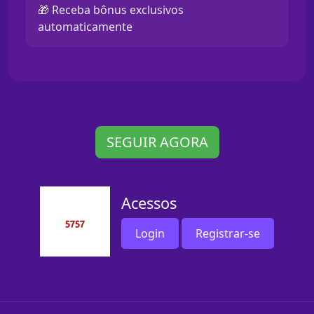
🎁 Receba bônus exclusivos
automaticamente
SEGUIR AGORA
Acessos
Login
Registrar-se