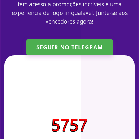
tem acesso a promoções incríveis e uma
experiência de jogo inigualável. Junte-se aos
vencedores agora!
SEGUIR NO TELEGRAM