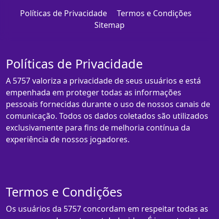
Políticas de Privacidade
Termos e Condições
Sitemap
Políticas de Privacidade
A 5757 valoriza a privacidade de seus usuários e está
empenhada em proteger todas as informações
pessoais fornecidas durante o uso de nossos canais de
comunicação. Todos os dados coletados são utilizados
exclusivamente para fins de melhoria contínua da
experiência de nossos jogadores.
Termos e Condições
Os usuários da 5757 concordam em respeitar todas as