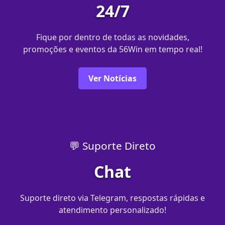
24/7
Fique por dentro de todas as novidades,
promoções e eventos da 56Win em tempo real!
Ver Notícias
💬 Suporte Direto
Chat
Suporte direto via Telegram, respostas rápidas e
atendimento personalizado!