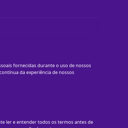
ssoais fornecidas durante o uso de nossos
 contínua da experiência de nossos
te ler e entender todos os termos antes de