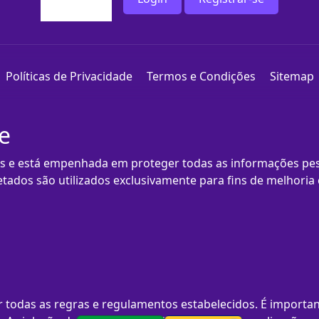
Políticas de Privacidade
Termos e Condições
Sitemap
de
ios e está empenhada em proteger todas as informações pe
tados são utilizados exclusivamente para fins de melhoria
todas as regras e regulamentos estabelecidos. É importan