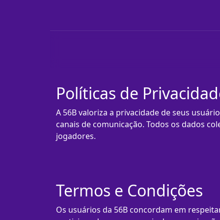
Políticas de Privacida
A 56B valoriza a privacidade de seus usuár
canais de comunicação. Todos os dados cole
jogadores.
Termos e Condições
Os usuários da 56B concordam em respeitar 