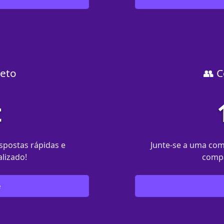
reto
👥 
t
espostas rápidas e
Junte-se a uma com
lizado!
compa
e