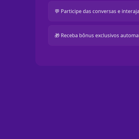
💬 Participe das conversas e interaj
🎁 Receba bônus exclusivos autom