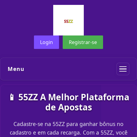
Login
Registrar-se
Menu
📱 55ZZ A Melhor Plataforma
de Apostas
Cadastre-se na 55ZZ para ganhar bônus no
cadastro e em cada recarga. Com a 55ZZ, você