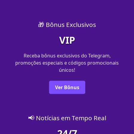
🎁 Bônus Exclusivos
VIP
Receba bônus exclusivos do Telegram,
promoções especiais e códigos promocionais
únicos!
Ver Bônus
📢 Notícias em Tempo Real
24/7