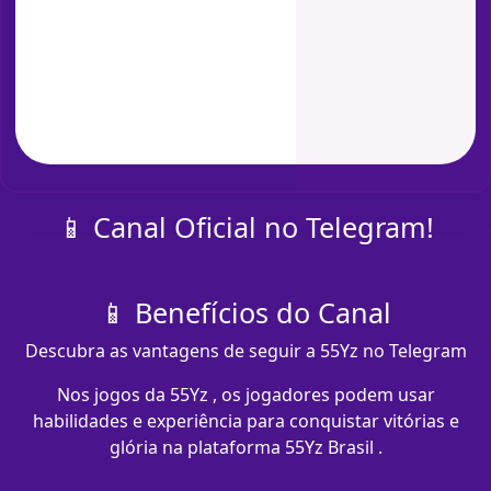
📱 Canal Oficial no Telegram!
📱 Benefícios do Canal
Descubra as vantagens de seguir a 55Yz no Telegram
Nos jogos da 55Yz , os jogadores podem usar
habilidades e experiência para conquistar vitórias e
glória na plataforma 55Yz Brasil .