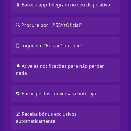
📱 Baixe o app Telegram no seu dispositivo
🔍 Procure por "@55YzOficial"
👆 Toque em "Entrar" ou "Join"
🔔 Ative as notificações para não perder
nada
💬 Participe das conversas e interaja
🎁 Receba bônus exclusivos
automaticamente