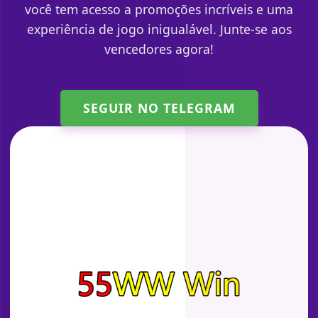
você tem acesso a promoções incríveis e uma
experiência de jogo inigualável. Junte-se aos
vencedores agora!
SEGUIR NO TELEGRAM