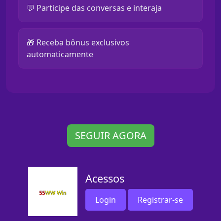
💬 Participe das conversas e interaja
🎁 Receba bônus exclusivos
automaticamente
SEGUIR AGORA
Acessos
Login
Registrar-se