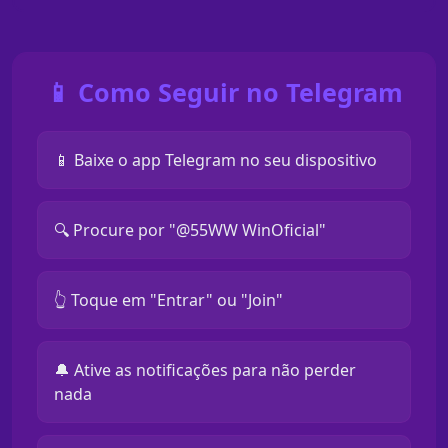
📱 Como Seguir no Telegram
📱 Baixe o app Telegram no seu dispositivo
🔍 Procure por "@55WW WinOficial"
👆 Toque em "Entrar" ou "Join"
🔔 Ative as notificações para não perder
nada