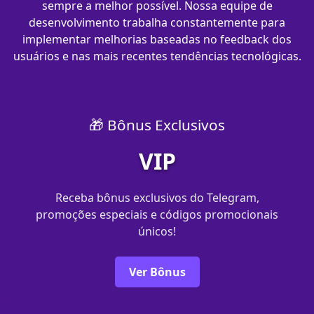
sempre a melhor possível. Nossa equipe de
desenvolvimento trabalha constantemente para
implementar melhorias baseadas no feedback dos
usuários e nas mais recentes tendências tecnológicas.
🎁 Bônus Exclusivos
VIP
Receba bônus exclusivos do Telegram,
promoções especiais e códigos promocionais
únicos!
Ver Bônus