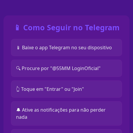
📱 Como Seguir no Telegram
📱 Baixe o app Telegram no seu dispositivo
🔍 Procure por "@55MM LoginOficial"
👆 Toque em "Entrar" ou "Join"
🔔 Ative as notificações para não perder
nada