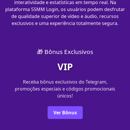
interatividade e estatísticas em tempo real. Na
plataforma 55MM Login, os usuários podem desfrutar
de qualidade superior de vídeo e áudio, recursos
exclusivos e uma experiência totalmente segura.
🎁 Bônus Exclusivos
VIP
Receba bônus exclusivos do Telegram,
promoções especiais e códigos promocionais
únicos!
Ver Bônus