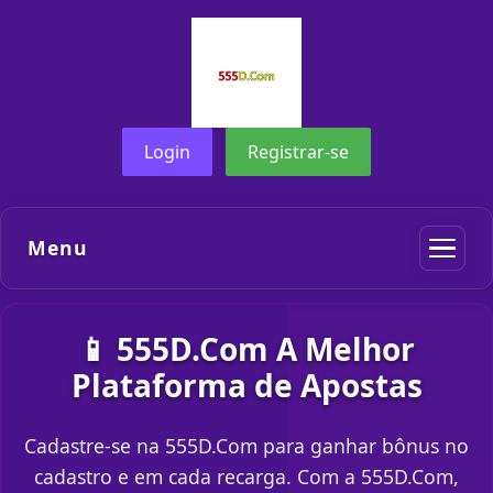
Login
Registrar-se
Menu
📱 555D.Com A Melhor
Plataforma de Apostas
Cadastre-se na 555D.Com para ganhar bônus no
cadastro e em cada recarga. Com a 555D.Com,