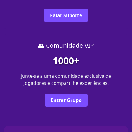
Falar Suporte
👥 Comunidade VIP
1000+
Junte-se a uma comunidade exclusiva de
jogadores e compartilhe experiências!
Entrar Grupo