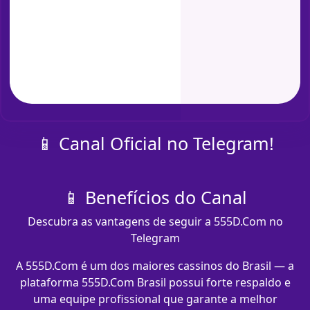
📱 Canal Oficial no Telegram!
📱 Benefícios do Canal
Descubra as vantagens de seguir a 555D.Com no
Telegram
A 555D.Com é um dos maiores cassinos do Brasil — a
plataforma 555D.Com Brasil possui forte respaldo e
uma equipe profissional que garante a melhor