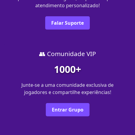
atendimento personalizado!
Falar Suporte
👥 Comunidade VIP
1000+
Junte-se a uma comunidade exclusiva de
jogadores e compartilhe experiências!
Entrar Grupo