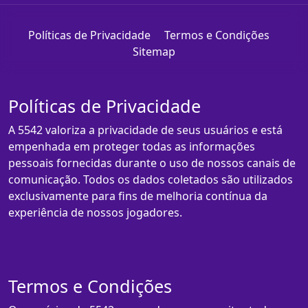
Políticas de Privacidade
Termos e Condições
Sitemap
Políticas de Privacidade
A 5542 valoriza a privacidade de seus usuários e está
empenhada em proteger todas as informações
pessoais fornecidas durante o uso de nossos canais de
comunicação. Todos os dados coletados são utilizados
exclusivamente para fins de melhoria contínua da
experiência de nossos jogadores.
Termos e Condições