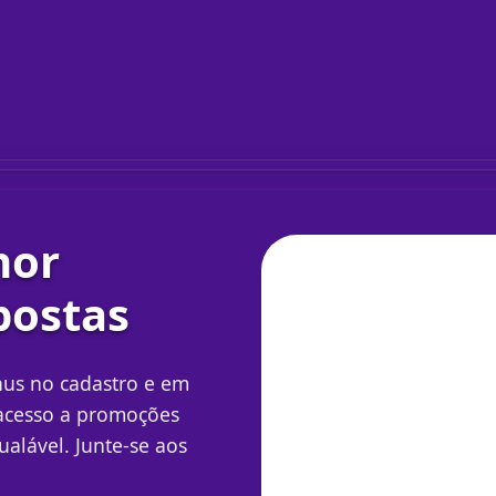
hor
postas
nus no cadastro e em
 acesso a promoções
ualável. Junte-se aos