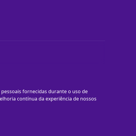
 pessoais fornecidas durante o uso de
elhoria contínua da experiência de nossos