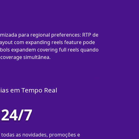
imizada para regional preferences: RTP de
 layout com expanding reels feature pode
mbols expandem covering full reels quando
 coverage simultânea.
cias em Tempo Real
24/7
e todas as novidades, promoções e