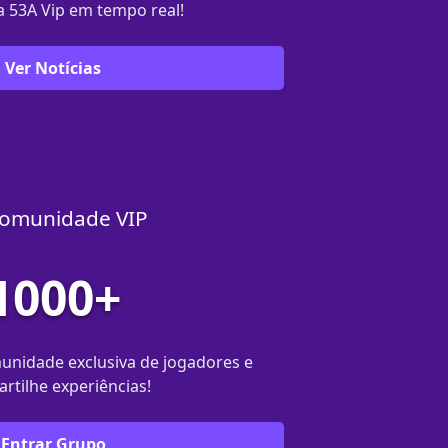
a 53A Vip em tempo real!
Ver Notícias
Comunidade VIP
1000+
unidade exclusiva de jogadores e
rtilhe experiências!
Entrar Grupo