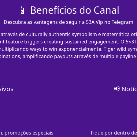
📱 Benefícios do Canal
Descubra as vantagens de seguir a 53A Vip no Telegram
através de culturally authentic symbolism e matemática ot
uent feature triggers creating sustained engagement. O 5×3
multiplicando ways to win exponencialmente. Tiger wild sy
inations, amplificando payouts através de multiple payline
sivos
📢 Notí
m, promoções especiais
Fique por dentro d