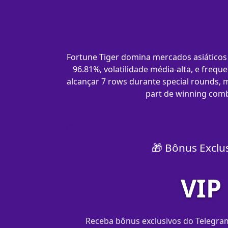
Fortune Tiger domina mercados asiáticos 
96.81%, volatilidade média-alta, e freq
alcançar 7 rows durante special rounds, 
part de winning comb
🎁 Bônus Exclu
VIP
Receba bônus exclusivos do Telegra