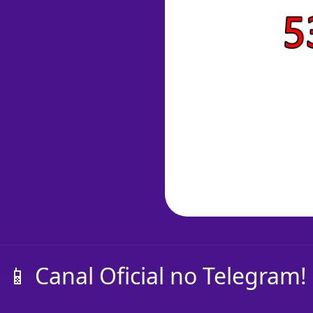
📱 Canal Oficial no Telegram!