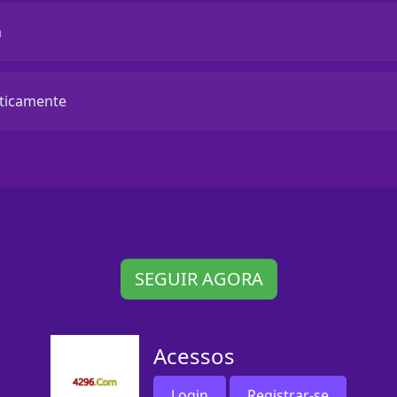
a
aticamente
SEGUIR AGORA
Acessos
Login
Registrar-se