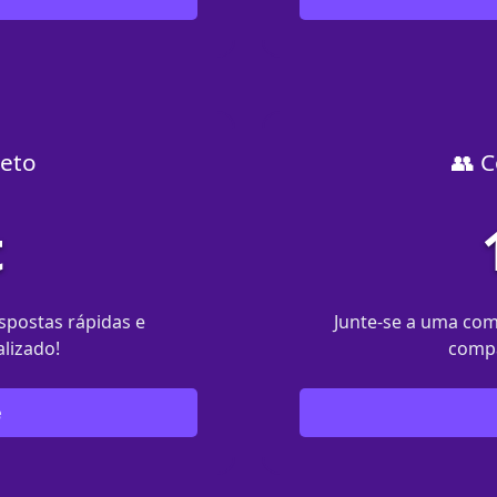
reto
👥 
t
espostas rápidas e
Junte-se a uma com
lizado!
compa
e