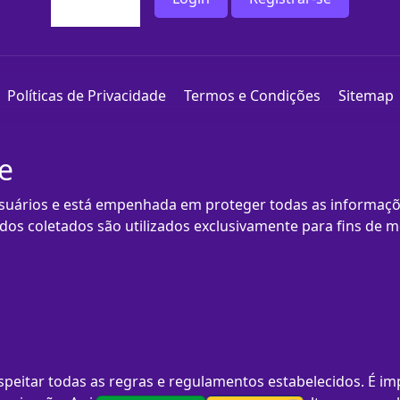
Políticas de Privacidade
Termos e Condições
Sitemap
de
usuários e está empenhada em proteger todas as informaçõ
os coletados são utilizados exclusivamente para fins de m
eitar todas as regras e regulamentos estabelecidos. É imp