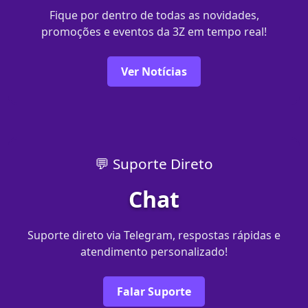
Fique por dentro de todas as novidades,
promoções e eventos da 3Z em tempo real!
Ver Notícias
💬 Suporte Direto
Chat
Suporte direto via Telegram, respostas rápidas e
atendimento personalizado!
Falar Suporte