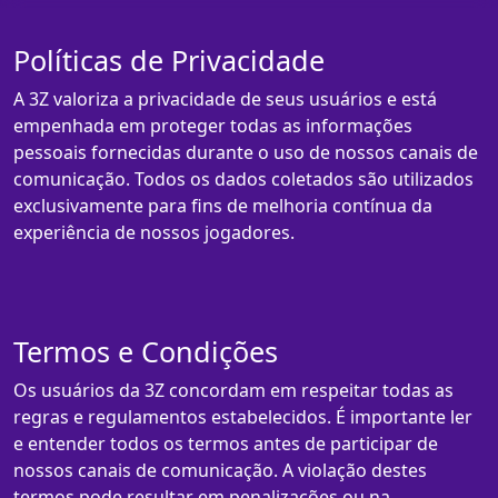
Políticas de Privacidade
A 3Z valoriza a privacidade de seus usuários e está
empenhada em proteger todas as informações
pessoais fornecidas durante o uso de nossos canais de
comunicação. Todos os dados coletados são utilizados
exclusivamente para fins de melhoria contínua da
experiência de nossos jogadores.
Termos e Condições
Os usuários da 3Z concordam em respeitar todas as
regras e regulamentos estabelecidos. É importante ler
e entender todos os termos antes de participar de
nossos canais de comunicação. A violação destes
termos pode resultar em penalizações ou na