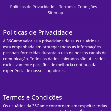
Políticas de Privacidade
Termos e Condições
Sitemap
Políticas de Privacidade
A 36Game valoriza a privacidade de seus usuários e
está empenhada em proteger todas as informações
pessoais fornecidas durante o uso de nossos canais de
comunicação. Todos os dados coletados são utilizados
exclusivamente para fins de melhoria contínua da
experiência de nossos jogadores.
Termos e Condições
Os usuários da 36Game concordam em respeitar todas