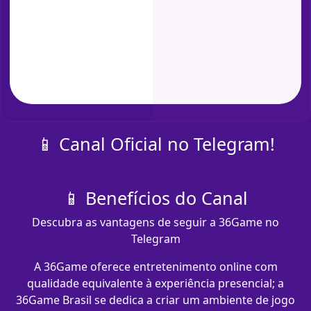
📱 Canal Oficial no Telegram!
📱 Benefícios do Canal
Descubra as vantagens de seguir a 36Game no
Telegram
A 36Game oferece entretenimento online com
qualidade equivalente à experiência presencial; a
36Game Brasil se dedica a criar um ambiente de jogo