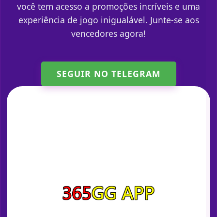
você tem acesso a promoções incríveis e uma
experiência de jogo inigualável. Junte-se aos
vencedores agora!
SEGUIR NO TELEGRAM