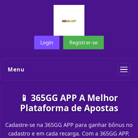
Login
Registrar-se
Menu
📱 365GG APP A Melhor
Plataforma de Apostas
Cadastre-se na 365GG APP para ganhar bônus no
cadastro e em cada recarga. Com a 365GG APP,