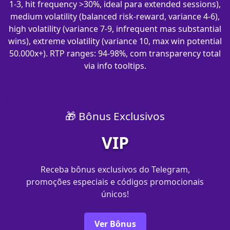
1-3, hit frequency >30%, ideal para extended sessions),
medium volatility (balanced risk-reward, variance 4-6),
high volatility (variance 7-9, infrequent mas substantial
wins), extreme volatility (variance 10, max win potential
50.000x+). RTP ranges: 94-98%, com transparency total
via info tooltips.
🎁 Bônus Exclusivos
VIP
Receba bônus exclusivos do Telegram,
promoções especiais e códigos promocionais
únicos!
Ver Bônus