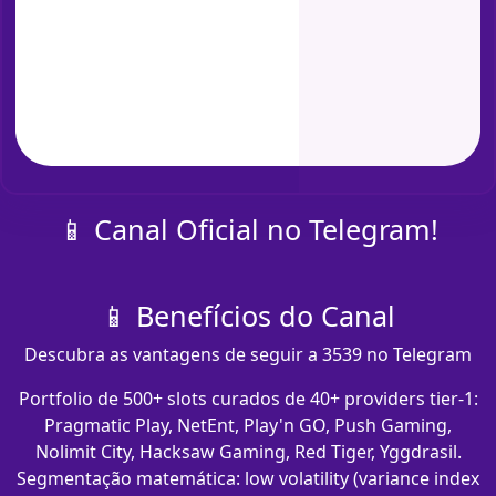
📱 Canal Oficial no Telegram!
📱 Benefícios do Canal
Descubra as vantagens de seguir a 3539 no Telegram
Portfolio de 500+ slots curados de 40+ providers tier-1:
Pragmatic Play, NetEnt, Play'n GO, Push Gaming,
Nolimit City, Hacksaw Gaming, Red Tiger, Yggdrasil.
Segmentação matemática: low volatility (variance index