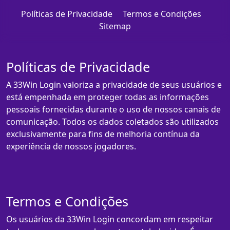
Políticas de Privacidade
Termos e Condições
Sitemap
Políticas de Privacidade
A 33Win Login valoriza a privacidade de seus usuários e
está empenhada em proteger todas as informações
pessoais fornecidas durante o uso de nossos canais de
comunicação. Todos os dados coletados são utilizados
exclusivamente para fins de melhoria contínua da
experiência de nossos jogadores.
Termos e Condições
Os usuários da 33Win Login concordam em respeitar