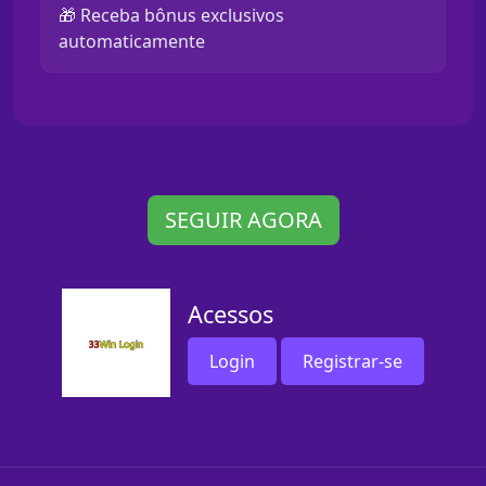
🎁 Receba bônus exclusivos
automaticamente
SEGUIR AGORA
Acessos
Login
Registrar-se