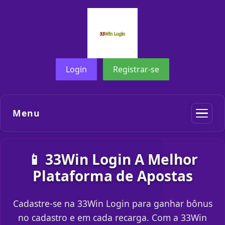
Login
Registrar-se
Menu
📱 33Win Login A Melhor
Plataforma de Apostas
Cadastre-se na 33Win Login para ganhar bônus
no cadastro e em cada recarga. Com a 33Win