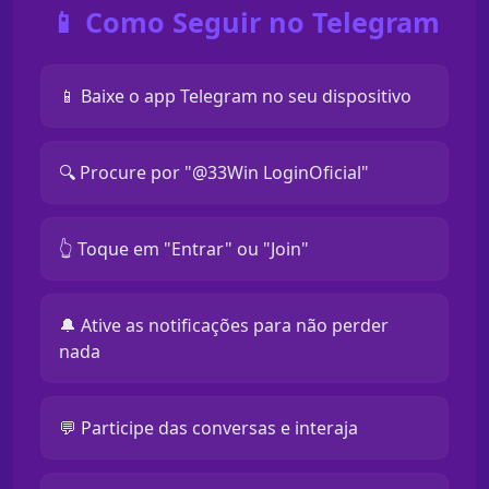
📱 Como Seguir no Telegram
📱 Baixe o app Telegram no seu dispositivo
🔍 Procure por "@33Win LoginOficial"
👆 Toque em "Entrar" ou "Join"
🔔 Ative as notificações para não perder
nada
💬 Participe das conversas e interaja