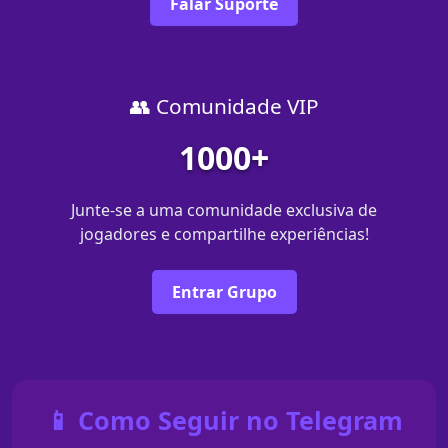
Falar Suporte
👥 Comunidade VIP
1000+
Junte-se a uma comunidade exclusiva de
jogadores e compartilhe experiências!
Entrar Grupo
📱 Como Seguir no Telegram