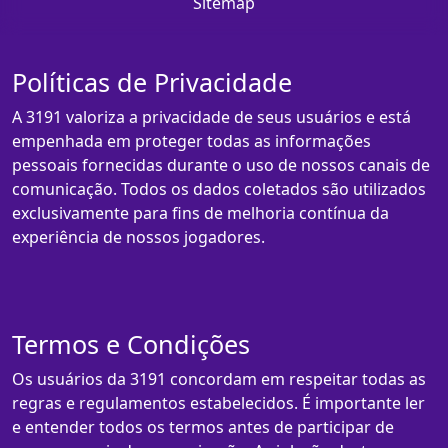
Sitemap
Políticas de Privacidade
A 3191 valoriza a privacidade de seus usuários e está
empenhada em proteger todas as informações
pessoais fornecidas durante o uso de nossos canais de
comunicação. Todos os dados coletados são utilizados
exclusivamente para fins de melhoria contínua da
experiência de nossos jogadores.
Termos e Condições
Os usuários da 3191 concordam em respeitar todas as
regras e regulamentos estabelecidos. É importante ler
e entender todos os termos antes de participar de