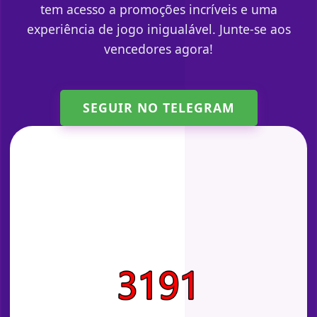
tem acesso a promoções incríveis e uma
experiência de jogo inigualável. Junte-se aos
vencedores agora!
SEGUIR NO TELEGRAM