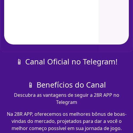
📱 Canal Oficial no Telegram!
📱 Benefícios do Canal
Descubra as vantagens de seguir a 28R APP no
Telegram
Na 28R APP, oferecemos os melhores bônus de boas-
vindas do mercado, projetados para dar a você o
melhor começo possível em sua jornada de jogo.