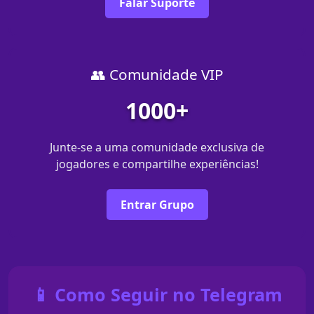
Falar Suporte
👥 Comunidade VIP
1000+
Junte-se a uma comunidade exclusiva de
jogadores e compartilhe experiências!
Entrar Grupo
📱 Como Seguir no Telegram