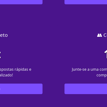
reto
👥 
t
espostas rápidas e
Junte-se a uma com
lizado!
compa
e