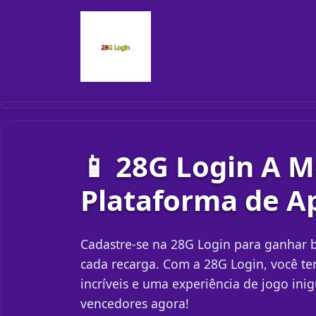
📱 28G Login A M
Plataforma de A
Cadastre-se na 28G Login para ganhar 
cada recarga. Com a 28G Login, você t
incríveis e uma experiência de jogo inig
vencedores agora!