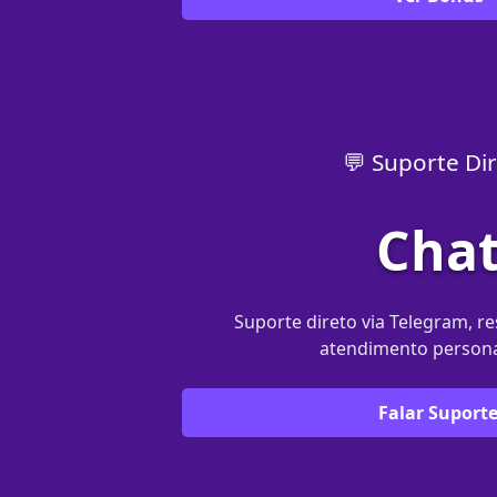
💬 Suporte Di
Cha
Suporte direto via Telegram, r
atendimento persona
Falar Suport