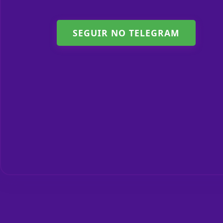
SEGUIR NO TELEGRAM