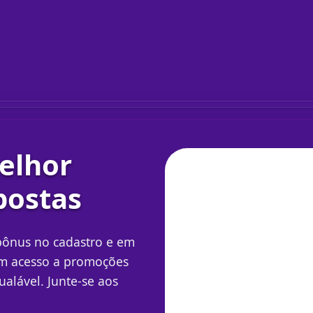
elhor
postas
bônus no cadastro e em
em acesso a promoções
ualável. Junte-se aos