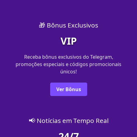
🎁 Bônus Exclusivos
VIP
Receba bônus exclusivos do Telegram,
promoções especiais e códigos promocionais
únicos!
Ver Bônus
📢 Notícias em Tempo Real
24/7