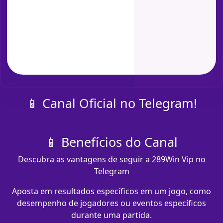
📱 Canal Oficial no Telegram!
📱 Benefícios do Canal
Descubra as vantagens de seguir a 289Win Vip no
Telegram
Aposta em resultados específicos em um jogo, como
desempenho de jogadores ou eventos específicos
durante uma partida.