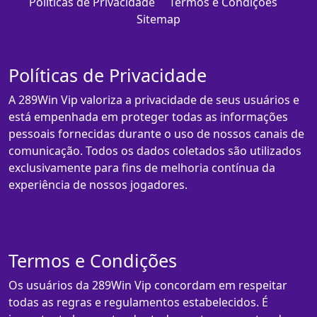
Políticas de Privacidade
Termos e Condições
Sitemap
Políticas de Privacidade
A 289Win Vip valoriza a privacidade de seus usuários e
está empenhada em proteger todas as informações
pessoais fornecidas durante o uso de nossos canais de
comunicação. Todos os dados coletados são utilizados
exclusivamente para fins de melhoria contínua da
experiência de nossos jogadores.
Termos e Condições
Os usuários da 289Win Vip concordam em respeitar
todas as regras e regulamentos estabelecidos. É