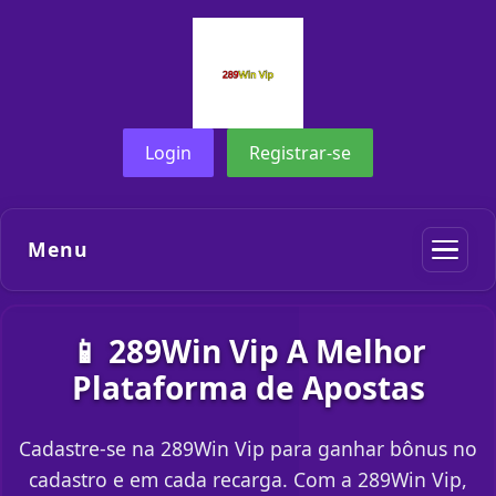
Login
Registrar-se
Menu
📱 289Win Vip A Melhor
Plataforma de Apostas
Cadastre-se na 289Win Vip para ganhar bônus no
cadastro e em cada recarga. Com a 289Win Vip,